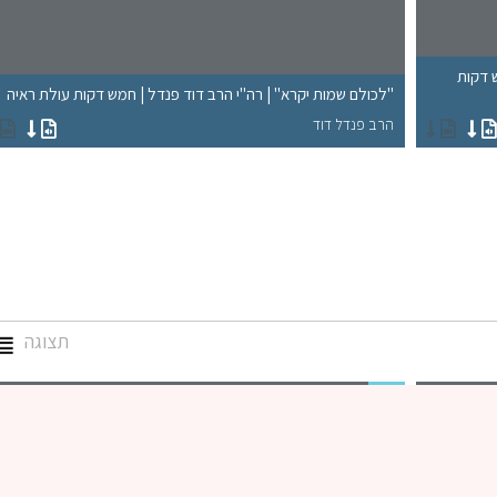
ש דקות
"לכולם שמות יקרא" | רה"י הרב דוד פנדל | חמש דקות עולת ראיה
הרב פנדל דוד
תצוגה
גמרא