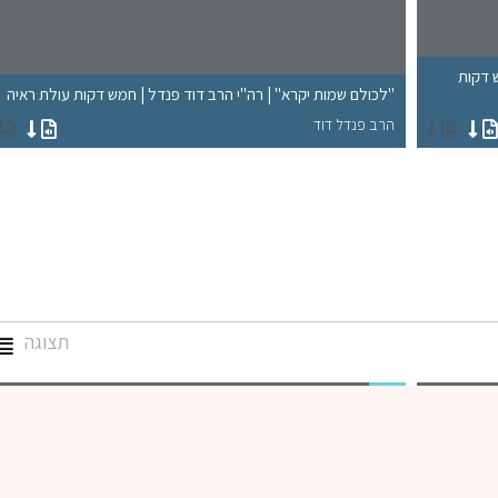
ש דקות
"לכולם שמות יקרא" | רה"י הרב דוד פנדל | חמש דקות עולת ראיה
הרב פנדל דוד
תצוגה
גמרא