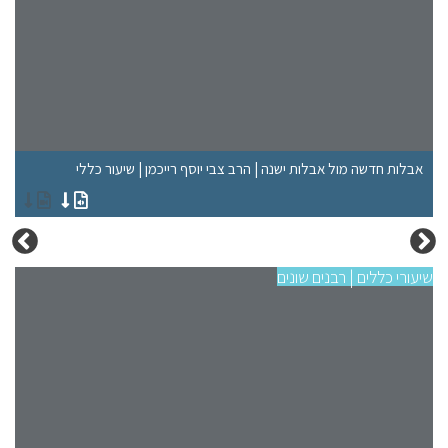
קד
אבלות חדשה מול אבלות ישנה | הרב צבי יוסף רייכמן | שיעור כללי
פו
שיעורי כללים | רבנים שונים
שיעו