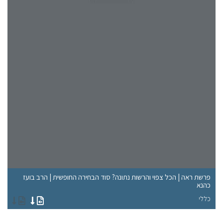
פרשת ראה | הכל צפוי והרשות נתונה? סוד הבחירה החופשית | הרב בועז
כהנא
הר
כללי
הר