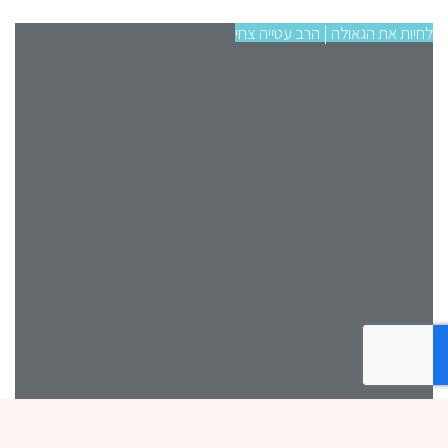
לחיות את הגאולה | הרב עטייה צחי
לחיו