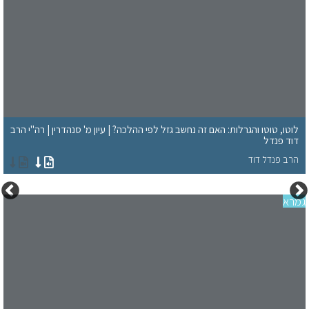
לוטו, טוטו והגרלות: האם זה נחשב גזל לפי ההלכה? | עיון מ' סנהדרין | רה"י הרב
דוד פנדל
הרב פנדל דוד
רא
חג