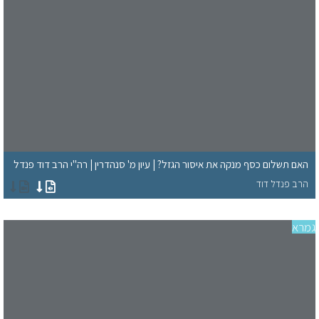
האם תשלום כסף מנקה את איסור הגזל? | עיון מ' סנהדרין | רה"י הרב דוד פנדל
הרב פנדל דוד
רא
סד