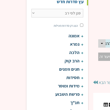
עץ סדרות חדש
הצג רק סדרות פעילות
אמונה
הרב דוד פנדל
גמרא
הלכה
יעור זה
הרב קוק
חגים וזמנים
חסידות
ור הבא
מידות ומוסר
פרשת השבוע
תנ"ך