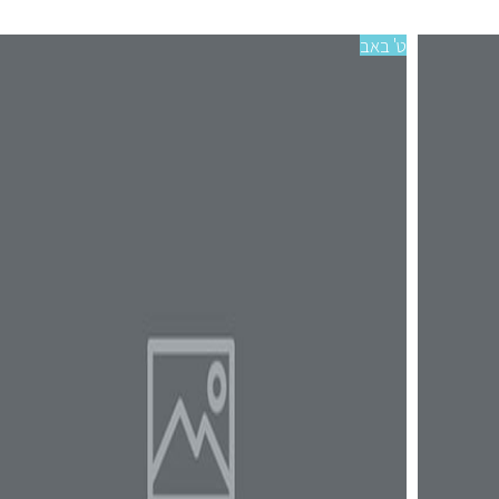
ט' באב