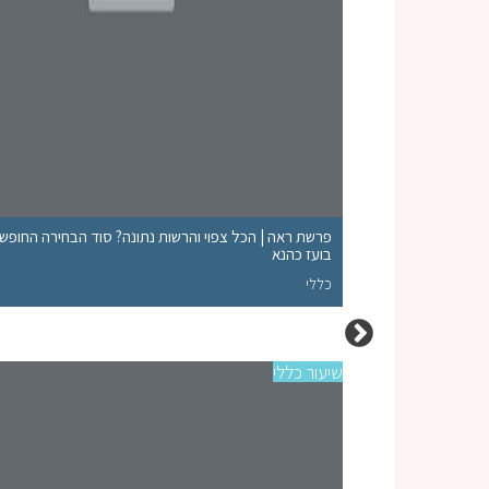
יט"א
פרשת ראה | הכל צפוי והרשות נתונה? סוד הבחירה החופשי
בועז כהנא
כללי
שיעור כללי