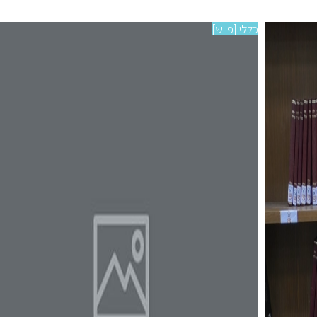
כללי [פ"ש]