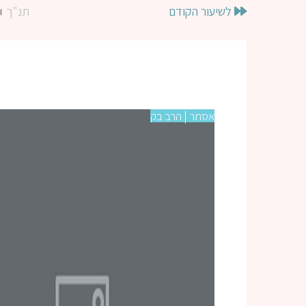
לשיעור הקודם
תנ"ך
אסתר | הרב בק