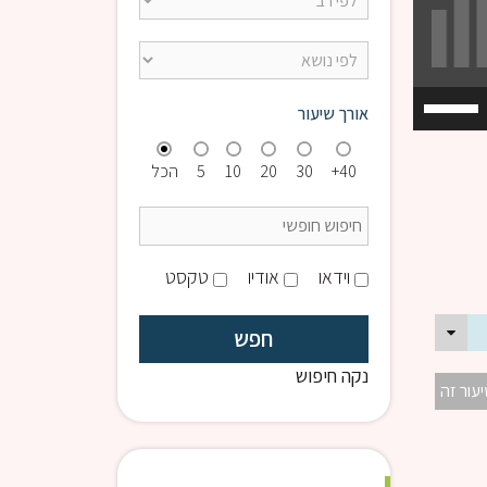
השתמש
אורך שיעור
במקש
למעלה/למטה
40+
30
20
10
5
הכל
כדי
להגביר
או
להנמיך
וידאו
אודיו
טקסט
עוצמת
שמע.
נקה חיפוש
יעור זה