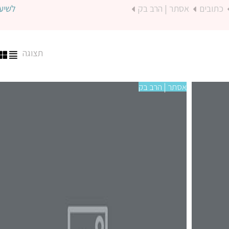
כתובים
אסתר | הרב בק
לשיע
תצוגה
אסתר | הרב בק