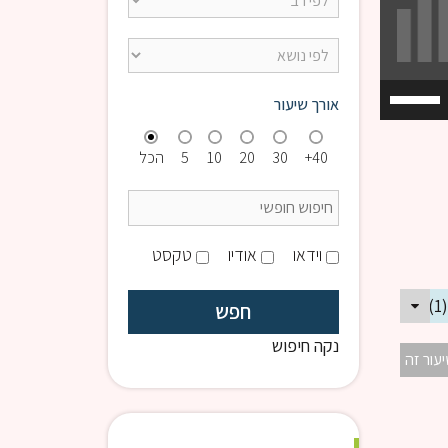
השתמש
אורך שיעור
במקש
למעלה/למטה
40+
30
20
10
5
הכל
כדי
להגביר
או
להנמיך
וידאו
אודיו
טקסט
עוצמת
שמע.
נקה חיפוש
יעור זה