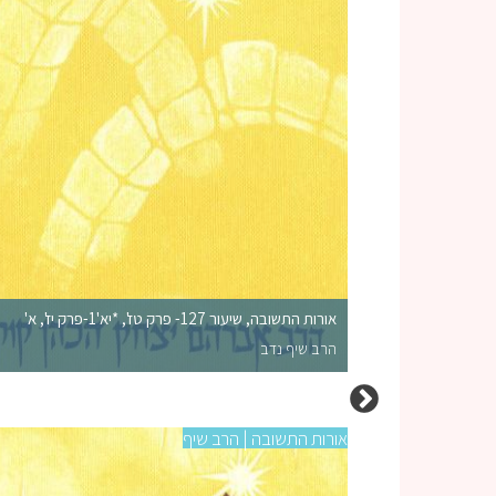
אורות התשובה, שיעור 127- פרק טז', *יא'1-פרק יז', א'
הרב שיף נדב
אורות התשובה | הרב שיף