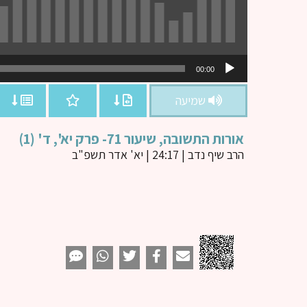
נגן
00:00
אודיו
שמיעה
אורות התשובה, שיעור 71- פרק יא', ד' (1)
הרב שיף נדב
| 24:17 | יא' אדר תשפ"ב