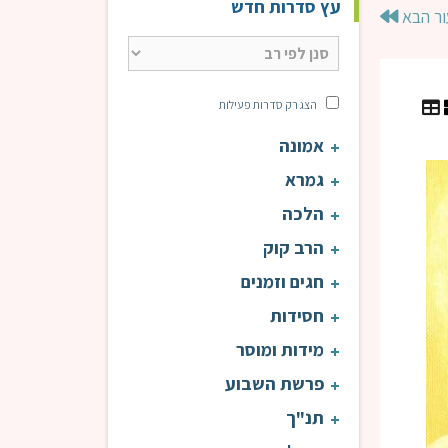
עץ סדרות חדש
ור הבא
הצג רק סדרות פעילות
אמונה
אורות התשובה | הרב שיף
אור
גמרא
הלכה
הרב קוק
חגים וזמנים
חסידות
מידות ומוסר
פרשת השבוע
תנ"ך