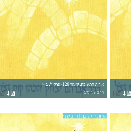
אורות התשובה, שיעור 128- פרק יז', ב'-ו'
הרב שיף נדב
אורות התשובה | הרב שיף