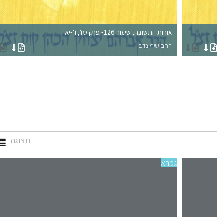
אורות התשובה, שיעור 126- פרק טז', ז'-יא'
הרב שיף נדב
תצוגה
גמרא