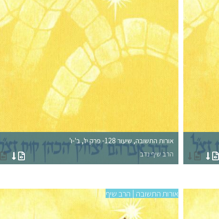
אורות התשובה, שיעור 128- פרק יז', ב'-ו'
הרב שיף נדב
אורות התשובה | הרב שיף