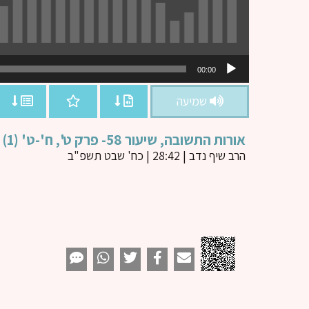
נגן
00:00
אודיו
שמיעה
אורות התשובה, שיעור 58- פרק ט', ח'-ט' (1)
הרב שיף נדב
| 28:42 | כח' שבט תשפ"ב