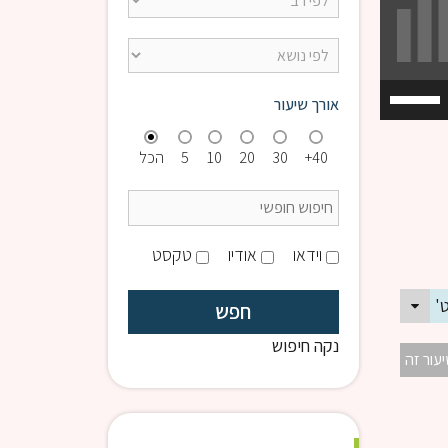
השתמש
אורך שיעור
במקש
למעלה/למטה
40+
30
20
10
5
הכל
כדי
להגביר
או
להנמיך
וידאו
אודיו
טקסט
עוצמת
שמע.
נקה חיפוש
יעור זה