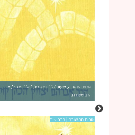
אורות התשובה, שיעור 127- פרק טז', *יא'1-פרק יז', א'
הרב שיף נדב
אורות התשובה | הרב שיף