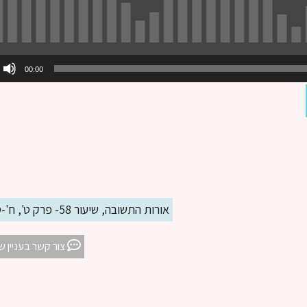
00:00
אורות התשובה, שיעור 58- פרק ט', ח'-ט' (1)
צור קשר בעניין ש