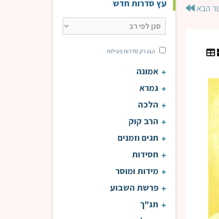
עץ סדרות חדש
ור הבא
הצג רק סדרות פעילות
אמונה
אורות התשובה | הרב שיף
אור
גמרא
הלכה
הרב קוק
חגים וזמנים
חסידות
מידות ומוסר
פרשת השבוע
תנ"ך