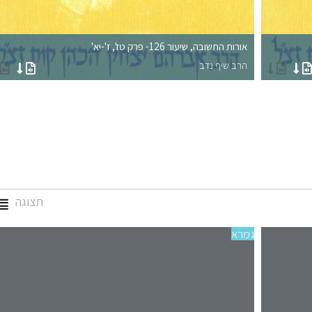
אורות התשובה, שיעור 126- פרק טז', ז'-יא'
הרב שיף נדב
תצוגה
גמרא