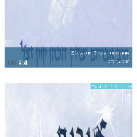
אורות התורה, שיעור 2- פרק א', א' (2)
אורות
הרב שיף נדב
הר
אורות התורה | הרב שיף
אורו