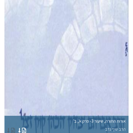
אורות התורה, שיעור 3- פרק א', ב'
אורו
הרב שיף נדב
הר