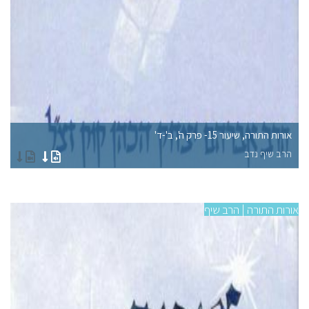
אורות התורה, שיעור 15- פרק ה', ב'-ד'
אורו
הרב שיף נדב
הר
אורות התורה | הרב שיף
אורו