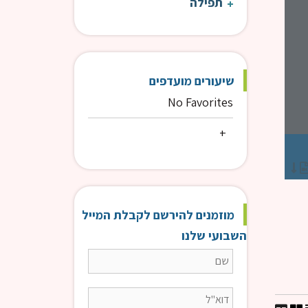
תפילה
שיעורים מועדפים
No Favorites
שו"ת רה"י | דרכה של תורה חרם? (שטראוס) | רה"י הרב דוד פנדל
הרב פנדל דוד
מוזמנים להירשם לקבלת המייל
השבועי שלנו