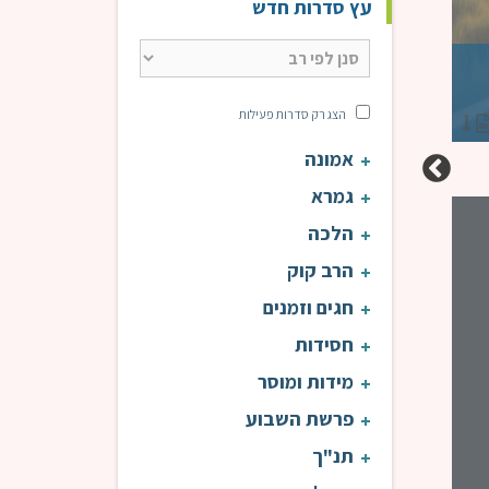
עץ סדרות חדש
שו"ת רה"י הרב דוד פנדל | מה המקום של חברים בישיבה? יחס למדרשי
חז"ל? כסף או ערכים? | י"ב טבת התשפ"ו
הצג רק סדרות פעילות
הרב פנדל דוד
אמונה
גמרא
שו"ת ראש הישיבה | הרב פנדל
הלכה
הרב קוק
חגים וזמנים
חסידות
מידות ומוסר
פרשת השבוע
תנ"ך