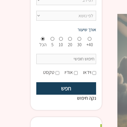
שו"ת ראש הישיבה | הרב פנדל
אורך שיעור
40+
30
20
10
5
הכל
וידאו
אודיו
טקסט
נקה חיפוש