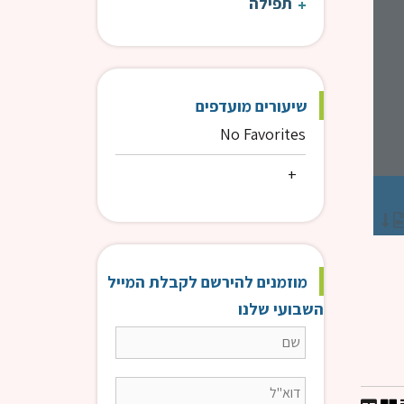
תפילה
שיעורים מועדפים
No Favorites
"בואו שעריו בתודה חצרותיו בתהילה" | רה"י הרב דוד פנדל | חמש דקות
עולת ראיה
הרב פנדל דוד
מוזמנים להירשם לקבלת המייל
השבועי שלנו