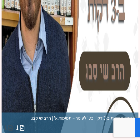
עבודת המידות ב-3 דק' | כט' לעומר – תמימות א' | הרב שי סבג
הרב סבג שי