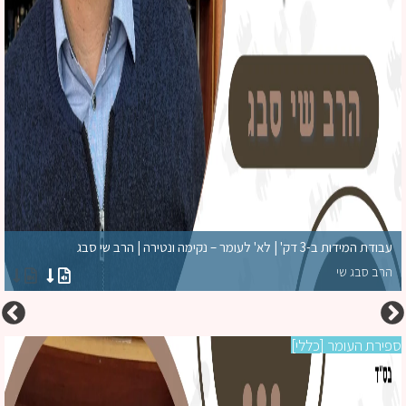
עבודת המידות ב-3 דק' | לא' לעומר – נקימה ונטירה | הרב שי סבג
הרב סבג שי
ירת העומר [כללי]
ספ