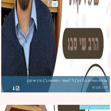
עבודת המידות ב-3 דק' | ל' לעומר – תמימות ב' | הרב שי סבג
הרב סבג שי
ירת העומר [כללי]
ספ