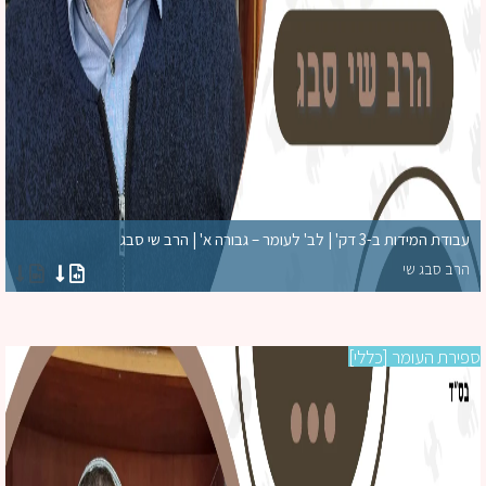
עבודת המידות ב-3 דק' | לב' לעומר – גבורה א' | הרב שי סבג
הרב סבג שי
ירת העומר [כללי]
לג