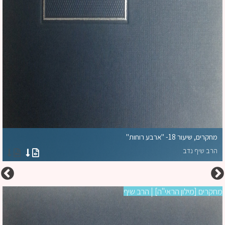
מחקרים, שיעור 18- "ארבע רוחות"
הרב שיף נדב
קרים [מילון הראי''ה] | הרב שיף
מח