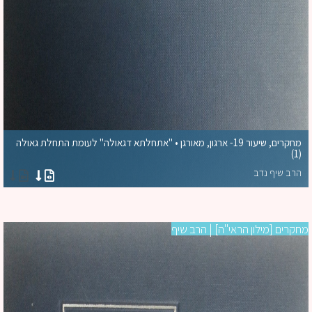
מחקרים, שיעור 19- ארגון, מאורגן • "אתחלתא דגאולה" לעומת התחלת גאולה
(1)
הרב שיף נדב
קרים [מילון הראי''ה] | הרב שיף
מח