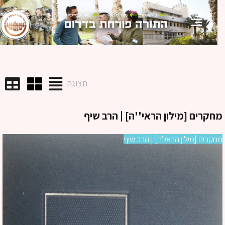
תצוגה
קרים [מילון הראי''ה] | הרב שיף
קרים [מילון הראי''ה] | הרב שיף
מח