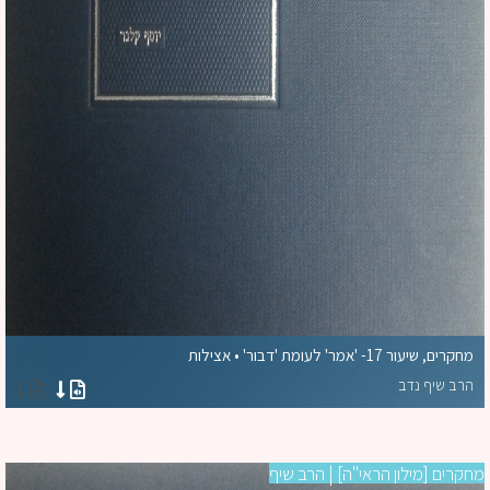
מחקרים, שיעור 17- 'אמר' לעומת 'דבור' • אצילות
הרב שיף נדב
קרים [מילון הראי''ה] | הרב שיף
מח