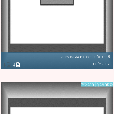
9. פרק א' | פנימיות היראה וטבעיותה
הרב טויל דרור
סר אביך | הרב טויל
מו