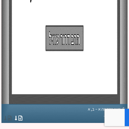
6. מעין הקדמה א – ב, א
הרב טויל דרור