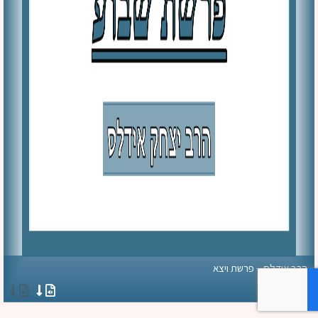
הרב אידלס – פרשת ויצא