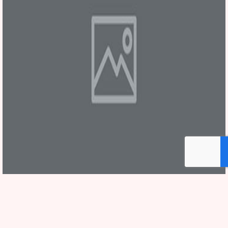
לוטו, טוטו והגרלות: האם זה נחשב גזל לפי ההלכה? | עיון מ' סנהדרין | רה"י הרב