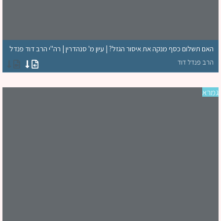
האם תשלום כסף מנקה את איסור הגזל? | עיון מ' סנהדרין | רה"י הרב דוד פנדל
הרב פנדל דוד
רא
סד