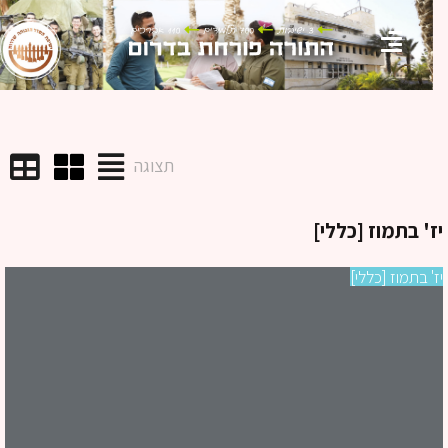
תצוגה
' בתמוז [כללי]
' בתמוז [כללי]