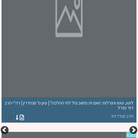
לוטו, טוטו והגרלות: האם זה נחשב גזל לפי ההלכה? | עיון מ' סנהדרין | רה"י הרב
דוד פנדל
הרב פנדל דוד
רא
חג