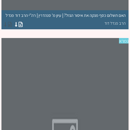
האם תשלום כסף מנקה את איסור הגזל? | עיון מ' סנהדרין | רה"י הרב דוד פנדל
הרב פנדל דוד
רא
סד