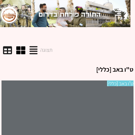
תצוגה
ו באב [כללי]
ו באב [כללי]