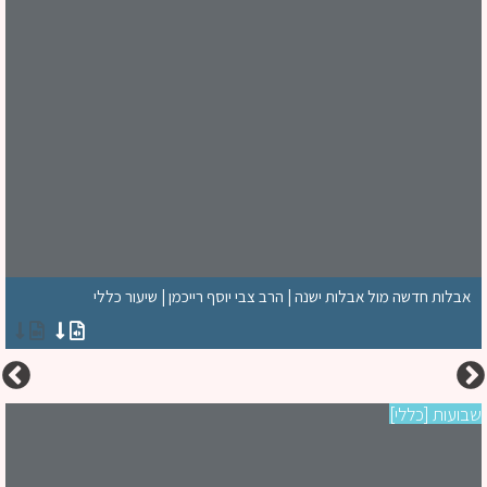
אבלות חדשה מול אבלות ישנה | הרב צבי יוסף רייכמן | שיעור כללי
ועות [כללי]
יו