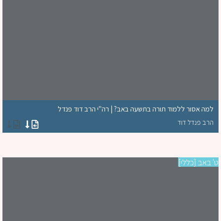
למה אסור ללמוד תורה בתשעה באב? | רה"י הרב דוד פנדל
הרב פנדל דוד
 באב [כללי]
יו