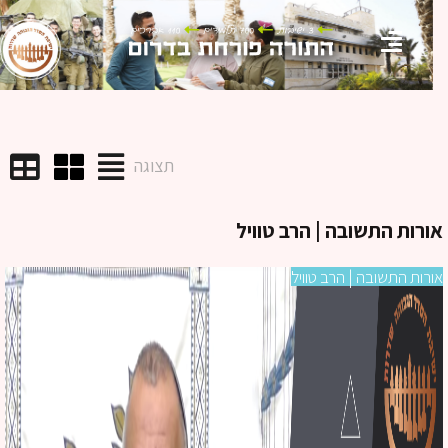
תצוגה
רות התשובה | הרב טוויל
רות התשובה | הרב טוויל
או