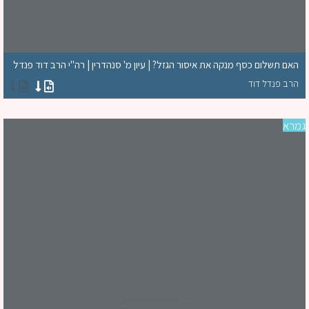
האם תשלום כסף מנקה את איסור הגזל? | עיון מ' סנהדרין | רה"י הרב דוד פנדל
הרב פנדל דוד
רא
סד