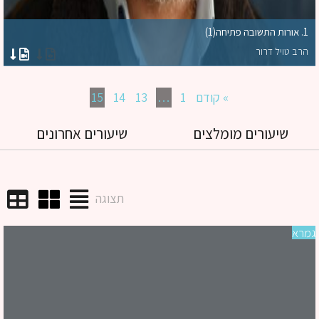
1. אורות התשובה פתיחה(1)
הרב טויל דרור
» קודם
1
…
13
14
15
שיעורים מומלצים
שיעורים אחרונים
תצוגה
רא
שי