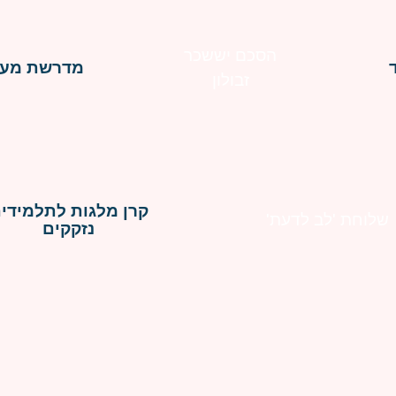
הסכם יששכר
מדרשת מעי
זבולון
קרן מלגות לתלמידי
שלוחת 'לב לדעת'
נזקקים