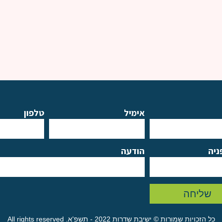
אימיל
טלפון
ניה
הודעה
שליחה
כל הזכויות שמורות © ישיבת שדרות 2022 - תשפ'א. All rights reserved