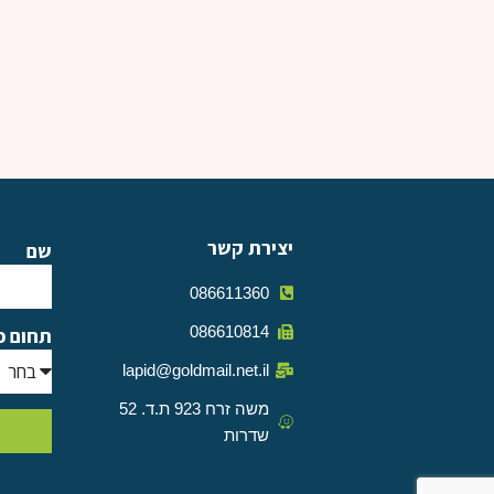
יצירת קשר
שם
086611360
086610814
תחום פ
lapid@goldmail.net.il
משה זרח 923 ת.ד. 52
שדרות