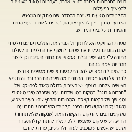
חווית החברותות בצורה כזו או אחרת בעבר והיו מאוד מעוניינים
להמשיך בפעילות.
התלמידים מגיעים לישיבת ההסדר ושם מתקיים המפגש
השבועי, מתוך רצון לחשוף את התלמידים לאווירה העוצמתית
והמיוחדת של בית המדרש.
מטרת הפרויקט היא לחשוף ולהפגיש את התלמידים עם תלמידי
ישיבה בוגרים בעלי יראת שמים ולחשוף את התלמידים לעולם
התורה ע"י מגע ישיר ובלתי אמצעי עם בחורי הישיבה וכן ליצור
חברויות אמת בניהם,
כך שאם לדוגמא יש להם התלבטות אישית מסוימת או רצון
לדבר על נושא מסוים- הבחורים מהישיבה הם הכתובת והדוגמא
האישית שלהם. בנוסף, יש חשיבות גדולה מאוד לפרויקט של
"חברותא בוגר" במקום כמו שדרות, עיר שסבלה מירי מאסיבי
וממושך של רקטות קאסם, המתיחות והלחץ שהיו בעיר השפיעו
מאוד על חיי התושבים ובפרט תלמידי התיכונים שנותרו עם
משקעים רבים מהתקופה הקשה הזאת (שנקווה שלא תחזור).
הידיעה שיש מקום שאפשר ללכת אליו להתחזק ולהתעודד
וששם יש אנשים שמוכנים לעזור ולהקשיב, עוזרת להרבה