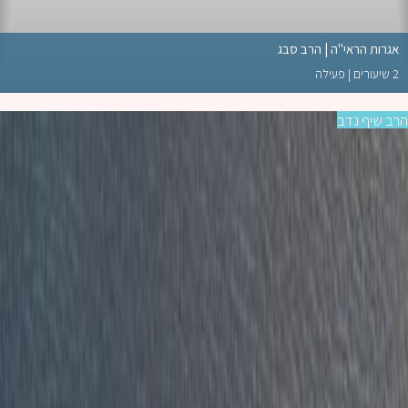
גרות הראי"ה | הרב סבג
עילה
 שיף נדב