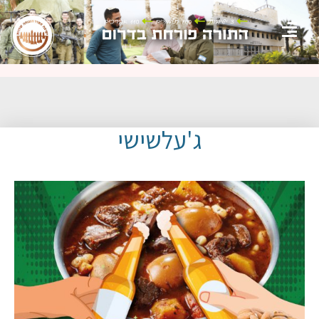
ג'עלשישי